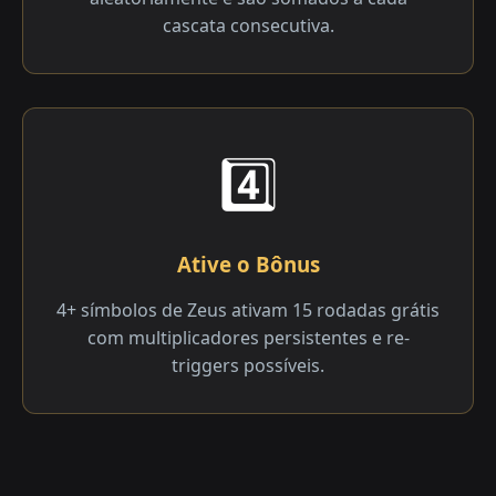
cascata consecutiva.
4️⃣
Ative o Bônus
4+ símbolos de Zeus ativam 15 rodadas grátis
com multiplicadores persistentes e re-
triggers possíveis.