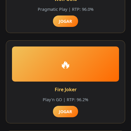
Pragmatic Play | RTP: 96.0%
JOGAR
🔥
Fire Joker
Play'n GO | RTP: 96.2%
JOGAR