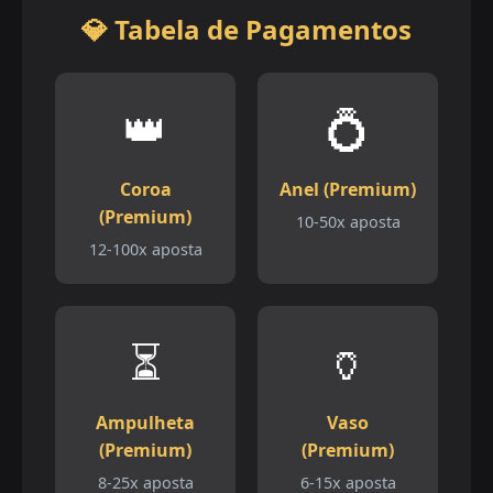
💎 Tabela de Pagamentos
👑
💍
Coroa
Anel (Premium)
(Premium)
10-50x aposta
12-100x aposta
⏳
🏺
Ampulheta
Vaso
(Premium)
(Premium)
8-25x aposta
6-15x aposta