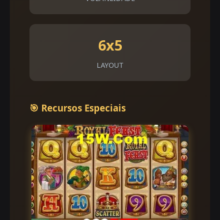
6x5
LAYOUT
🎯 Recursos Especiais