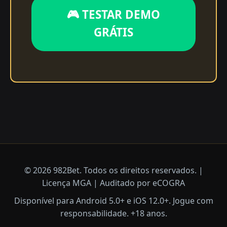
🎮 TESTAR DEMO
GRÁTIS
© 2026 982Bet. Todos os direitos reservados. |
Licença MGA | Auditado por eCOGRA
Disponível para Android 5.0+ e iOS 12.0+. Jogue com
responsabilidade. +18 anos.