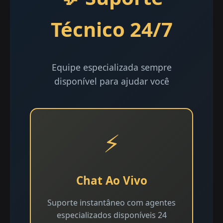
Técnico 24/7
Equipe especializada sempre
disponível para ajudar você
⚡
Chat Ao Vivo
Suporte instantâneo com agentes
especializados disponíveis 24