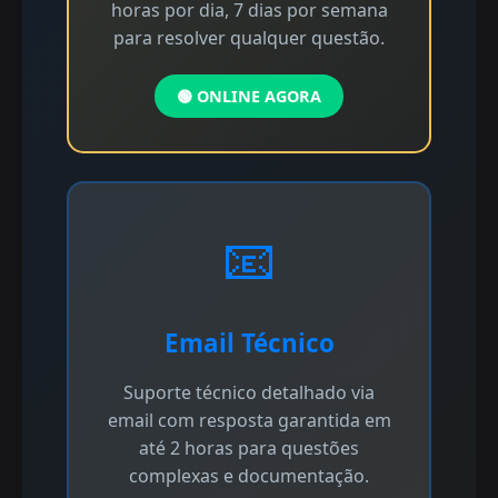
horas por dia, 7 dias por semana
para resolver qualquer questão.
🟢 ONLINE AGORA
📧
Email Técnico
Suporte técnico detalhado via
email com resposta garantida em
até 2 horas para questões
complexas e documentação.