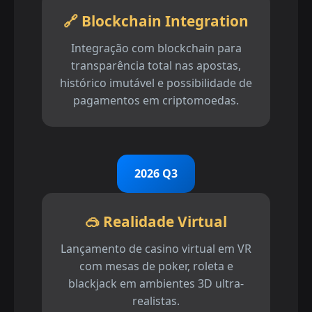
🔗 Blockchain Integration
Integração com blockchain para
transparência total nas apostas,
histórico imutável e possibilidade de
pagamentos em criptomoedas.
2026 Q3
🥽 Realidade Virtual
Lançamento de casino virtual em VR
com mesas de poker, roleta e
blackjack em ambientes 3D ultra-
realistas.