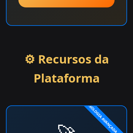
⚙️ Recursos da
Plataforma
🚀