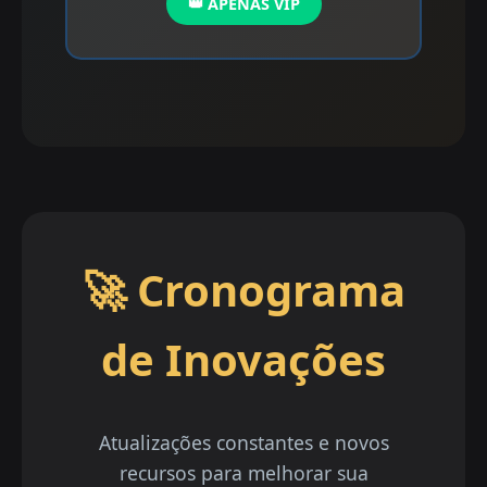
👑 APENAS VIP
🚀 Cronograma
de Inovações
Atualizações constantes e novos
recursos para melhorar sua