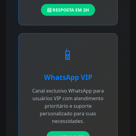
📨 RESPOSTA EM 2H
📱
WhatsApp VIP
Canal exclusivo WhatsApp para
usuários VIP com atendimento
prioritário e suporte
personalizado para suas
necessidades.