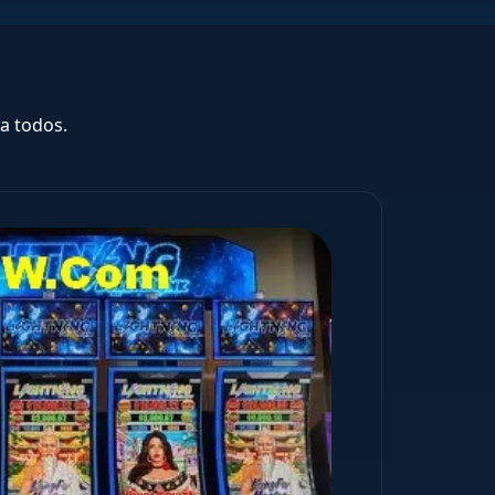
a todos.