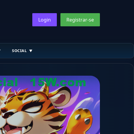
Login
Registrar-se
SOCIAL