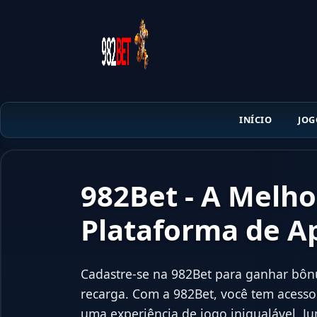
INÍCIO
JOG
982Bet - A Melho
Plataforma de A
Cadastre-se na 982Bet para ganhar bôn
recarga. Com a 982Bet, você tem acesso
uma experiência de jogo inigualável. J