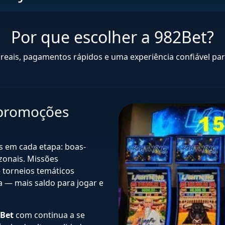
Por que escolher a 982Bet?
 reais, pagamentos rápidos e uma experiência confiável par
 promoções
s em cada etapa: boas-
zonais. Missões
 torneios temáticos
 — mais saldo para jogar e
Bet
com​ continua a se