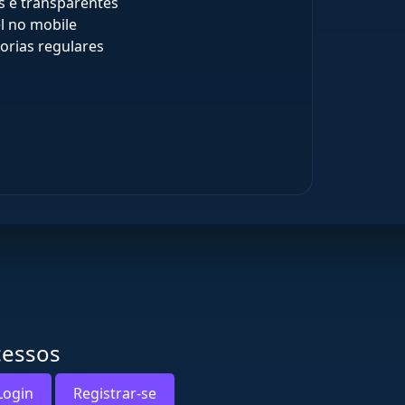
 e transparentes
l no mobile
itorias regulares
cessos
Login
Registrar-se