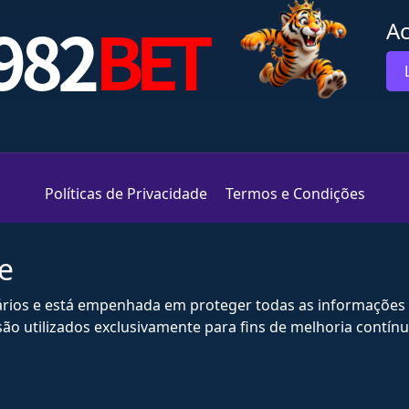
A
Políticas de Privacidade
Termos e Condições
de
uários e está empenhada em proteger todas as informações
ão utilizados exclusivamente para fins de melhoria contín