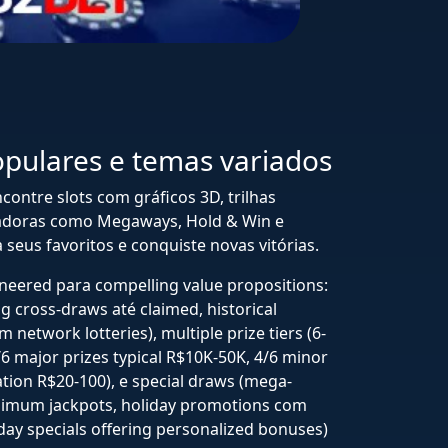
populares e temas variados
contre slots com gráficos 3D, trilhas
vadoras como Megaways, Hold & Win e
eus favoritos e conquiste novas vitórias.
ineered para compelling value propositions:
 cross-draws até claimed, historical
etwork lotteries), multiple prize tiers (6-
 major prizes typical R$10K-50K, 4/6 minor
ation R$20-100), e special draws (mega-
imum jackpots, holiday promotions com
day specials offering personalized bonuses)