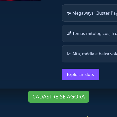
🧩 Megaways, Cluster Pa
🌈 Temas mitológicos, fru
📈 Alta, média e baixa vol
Explorar slots
CADASTRE-SE AGORA