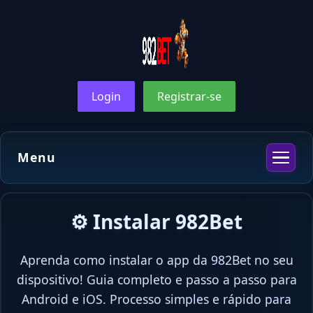
Login
Registrar-se
Menu
⚙️ Instalar 982Bet
Aprenda como instalar o app da 982Bet no seu
dispositivo! Guia completo e passo a passo para
Android e iOS. Processo simples e rápido para