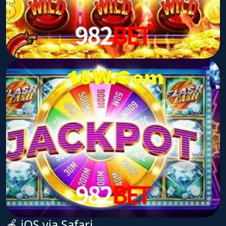
🍎 iOS via Safari