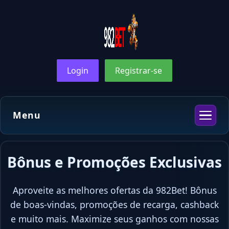
Login
Registrar-se
Menu
Bônus e Promoções Exclusivas
Aproveite as melhores ofertas da 982Bet! Bônus
de boas-vindas, promoções de recarga, cashback
e muito mais. Maximize seus ganhos com nossas