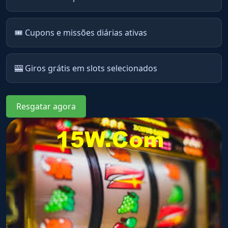
🎟️ Cupons e missões diárias ativas
🎰 Giros grátis em slots selecionados
Resgatar agora