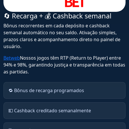
🔄 Recarga + 💰 Cashback semanal
Bônus recorrentes em cada depósito e cashback
semanal automático no seu saldo. Ativação simples,
prazos claros e acompanhamento direto no painel de
usuário.
Betweb
Nossos jogos têm RTP (Return to Player) entre
94% e 98%, garantindo justiça e transparência em todas
as partidas.
🔁 Bônus de recarga programados
💵 Cashback creditado semanalmente