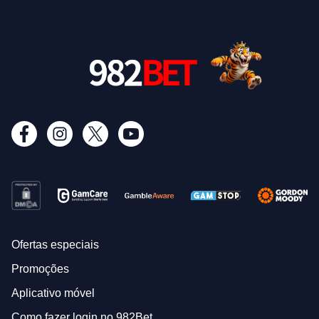
Ofertas especiais
Promoções
Aplicativo móvel
Como fazer login no 982Bet