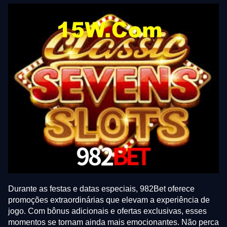
Durante as festas e datas especiais, 982Bet oferece
promoções extraordinárias que elevam a experiência de
jogo. Com bônus adicionais e ofertas exclusivas, esses
momentos se tornam ainda mais emocionantes. Não perca