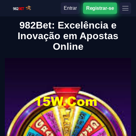
Entrar
Registrar-se
982Bet: Excelência e
Inovação em Apostas
Online