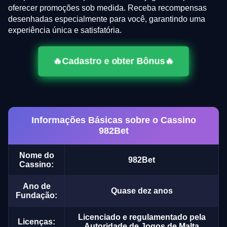
oferecer promoções sob medida. Receba recompensas
desenhadas especialmente para você, garantindo uma
experiência única e satisfatória.
🔥Cadastro e obter Bônus🔥
Informações Básicas sobre o Cassino
982Bet
Nome do
982Bet
Cassino:
Ano de
Quase dez anos
Fundação:
Licenciado e regulamentado pela
Licenças:
Autoridade de Jogos de Malta