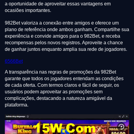
a oportunidade de aproveitar essas vantagens em
ocasiões importantes.
982Bet valoriza a conexão entre amigos e oferece um
plano de referência onde ambos ganham. Compartilhe sua
experiência e convide amigos para o 982Bet, e receba
recompensas pelos novos registros. Aproveite a chance
de ganhar juntos enquanto amplia sua rede de jogadores.
6566Bet
A transparência nas regras de promoções da 982Bet
garante que todos os jogadores entendam as condições
de cada oferta. Com termos claros e fácil de seguir, os
usuários podem aproveitar as promoções sem
complicações, destacando a natureza amigável da
plataforma.