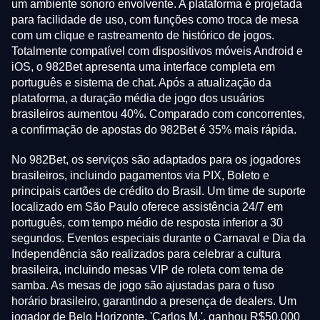
um ambiente sonoro envolvente. A plataforma é projetada
para facilidade de uso, com funções como troca de mesa
com um clique e rastreamento de histórico de jogos.
Totalmente compatível com dispositivos móveis Android e
iOS, o 982Bet apresenta uma interface completa em
português e sistema de chat. Após a atualização da
plataforma, a duração média de jogo dos usuários
brasileiros aumentou 40%. Comparado com concorrentes,
a confirmação de apostas do 982Bet é 35% mais rápida.
No 982Bet, os serviços são adaptados para os jogadores
brasileiros, incluindo pagamentos via PIX, Boleto e
principais cartões de crédito do Brasil. Um time de suporte
localizado em São Paulo oferece assistência 24/7 em
português, com tempo médio de resposta inferior a 30
segundos. Eventos especiais durante o Carnaval e Dia da
Independência são realizados para celebrar a cultura
brasileira, incluindo mesas VIP de roleta com tema de
samba. As mesas de jogo são ajustadas para o fuso
horário brasileiro, garantindo a presença de dealers. Um
jogador de Belo Horizonte, 'Carlos M.', ganhou R$50,000