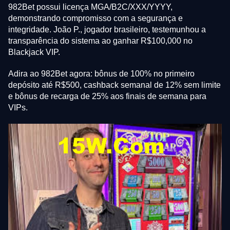
982Bet possui licença MGA/B2C/XXX/YYYY,
demonstrando compromisso com a segurança e
integridade. João P., jogador brasileiro, testemunhou a
transparência do sistema ao ganhar R$100,000 no
Blackjack VIP.
Adira ao 982Bet agora: bônus de 100% no primeiro
depósito até R$500, cashback semanal de 12% sem limite
e bônus de recarga de 25% aos finais de semana para
VIPs.