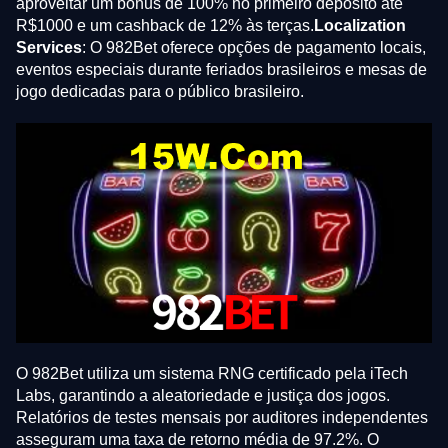
aproveitar um bônus de 100% no primeiro depósito até
R$1000 e um cashback de 12% às terças.
Localization
Services
: O 982Bet oferece opções de pagamento locais,
eventos especiais durante feriados brasileiros e mesas de
jogo dedicadas para o público brasileiro.
O 982Bet utiliza um sistema RNG certificado pela iTech
Labs, garantindo a aleatoriedade e justiça dos jogos.
Relatórios de testes mensais por auditores independentes
asseguram uma taxa de retorno média de 97.2%. O