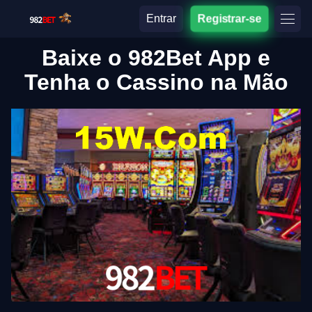
Entrar
Registrar-se
Baixe o 982Bet App e
Tenha o Cassino na Mão