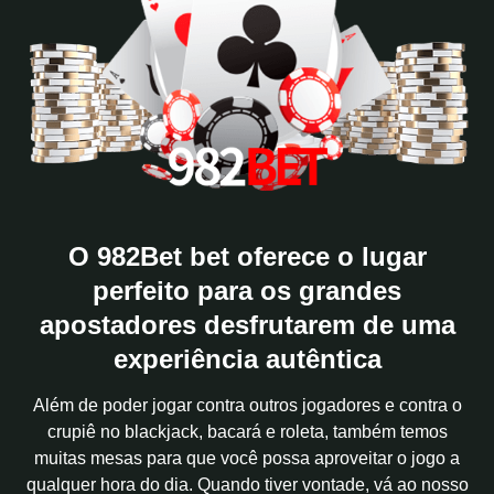
O 982Bet bet oferece o lugar
perfeito para os grandes
apostadores desfrutarem de uma
experiência autêntica
Além de poder jogar contra outros jogadores e contra o
crupiê no blackjack, bacará e roleta, também temos
muitas mesas para que você possa aproveitar o jogo a
qualquer hora do dia. Quando tiver vontade, vá ao nosso