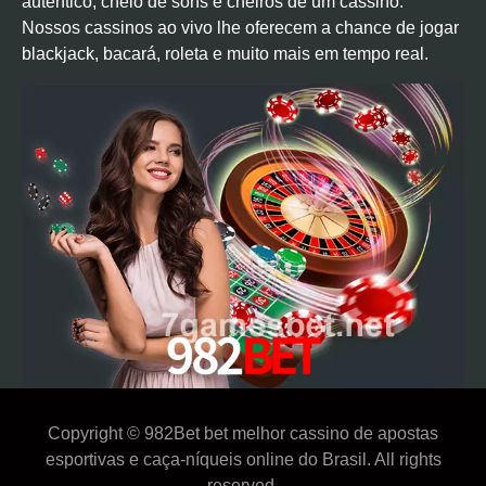
autêntico, cheio de sons e cheiros de um cassino.
Nossos cassinos ao vivo lhe oferecem a chance de jogar
blackjack, bacará, roleta e muito mais em tempo real.
Copyright © 982Bet bet melhor cassino de apostas
esportivas e caça-níqueis online do Brasil. All rights
reserved.