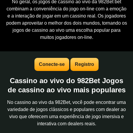
No geral, os jogos de cassino ao vivo da 982Bet bet
combinam a conveniência do jogo on-line com a emoção
e a interação de jogar em um cassino real. Os jogadores
podem aproveitar o melhor dos dois mundos, tornando os
jogos de cassino ao vivo uma escolha popular para
muitos jogadores on-line.
Conecte-se
Registro
Cassino ao vivo do 982Bet Jogos
de cassino ao vivo mais populares
No cassino ao vivo da 982Bet, você pode encontrar uma
variedade de jogos clássicos e populares com dealer ao
vivo que oferecem uma experiência de jogo imersiva e
interativa com dealers reais.