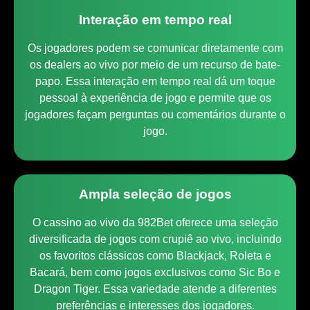
Interação em tempo real
Os jogadores podem se comunicar diretamente com
os dealers ao vivo por meio de um recurso de bate-
papo. Essa interação em tempo real dá um toque
pessoal à experiência de jogo e permite que os
jogadores façam perguntas ou comentários durante o
jogo.
Ampla seleção de jogos
O cassino ao vivo da 982Bet oferece uma seleção
diversificada de jogos com crupiê ao vivo, incluindo
os favoritos clássicos como Blackjack, Roleta e
Bacará, bem como jogos exclusivos como Sic Bo e
Dragon Tiger. Essa variedade atende a diferentes
preferências e interesses dos jogadores.