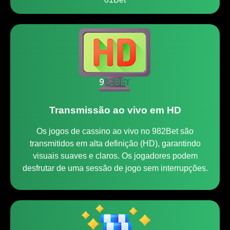
Transmissão ao vivo em HD
Os jogos de cassino ao vivo no 982Bet são
transmitidos em alta definição (HD), garantindo
visuais suaves e claros. Os jogadores podem
desfrutar de uma sessão de jogo sem interrupções.