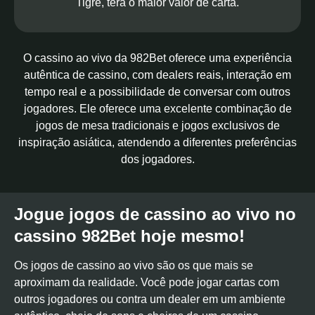
Tigre, terá o maior valor de carta.
O cassino ao vivo da 982Bet oferece uma experiência
autêntica de cassino, com dealers reais, interação em
tempo real e a possibilidade de conversar com outros
jogadores. Ele oferece uma excelente combinação de
jogos de mesa tradicionais e jogos exclusivos de
inspiração asiática, atendendo a diferentes preferências
dos jogadores.
Jogue jogos de cassino ao vivo no
cassino 982Bet hoje mesmo!
Os jogos de cassino ao vivo são os que mais se
aproximam da realidade. Você pode jogar cartas com
outros jogadores ou contra um dealer em um ambiente