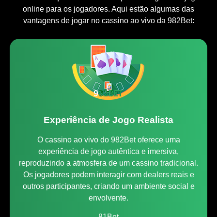
online para os jogadores. Aqui estão algumas das
vantagens de jogar no cassino ao vivo da 982Bet:
Experiência de Jogo Realista
O cassino ao vivo do 982Bet oferece uma
experiência de jogo autêntica e imersiva,
reproduzindo a atmosfera de um cassino tradicional.
Os jogadores podem interagir com dealers reais e
outros participantes, criando um ambiente social e
envolvente.
81Bet