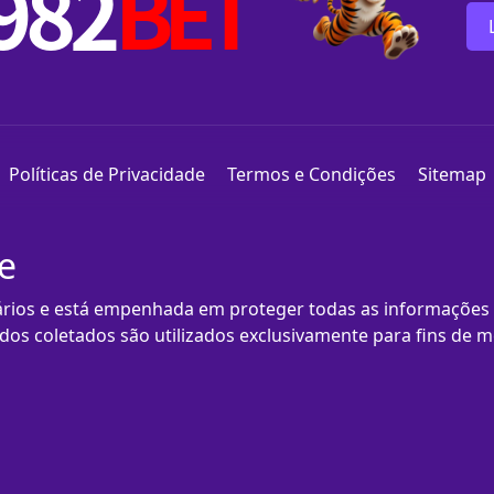
Políticas de Privacidade
Termos e Condições
Sitemap
de
uários e está empenhada em proteger todas as informações
os coletados são utilizados exclusivamente para fins de m