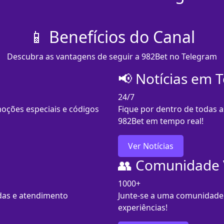
📱 Benefícios do Canal
Descubra as vantagens de seguir a 982Bet no Telegram
📢 Notícias em 
24/7
oções especiais e códigos
Fique por dentro de todas 
982Bet em tempo real!
Ver Notícias
👥 Comunidade 
1000+
idas e atendimento
Junte-se a uma comunidade 
experiências!