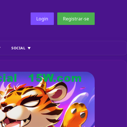
Login
Registrar-se
SOCIAL