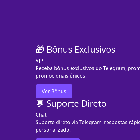
🎁 Bônus Exclusivos
VIP
Receba bônus exclusivos do Telegram, prom
promocionais únicos!
Ver Bônus
💬 Suporte Direto
Chat
Suporte direto via Telegram, respostas ráp
personalizado!