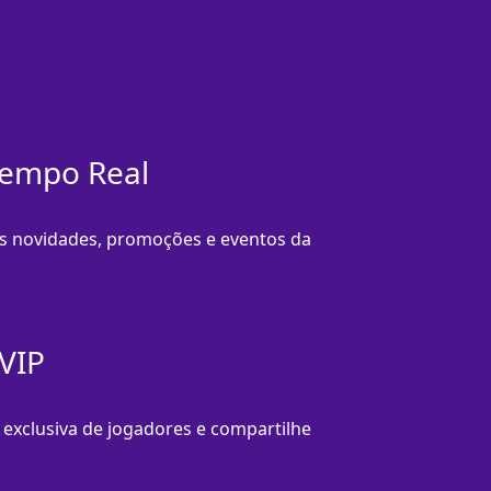
Tempo Real
as novidades, promoções e eventos da
VIP
exclusiva de jogadores e compartilhe