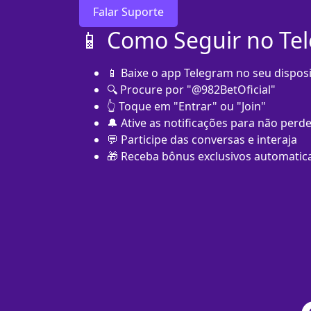
Falar Suporte
📱 Como Seguir no Te
📱 Baixe o app Telegram no seu disposi
🔍 Procure por "@982BetOficial"
👆 Toque em "Entrar" ou "Join"
🔔 Ative as notificações para não perd
💬 Participe das conversas e interaja
🎁 Receba bônus exclusivos automati