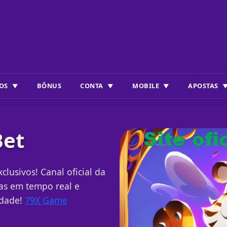
OS
BÔNUS
CONTA
MOBILE
APOSTAS
Bet
lusivos! Canal oficial da
as em tempo real e
idade!
79X Game