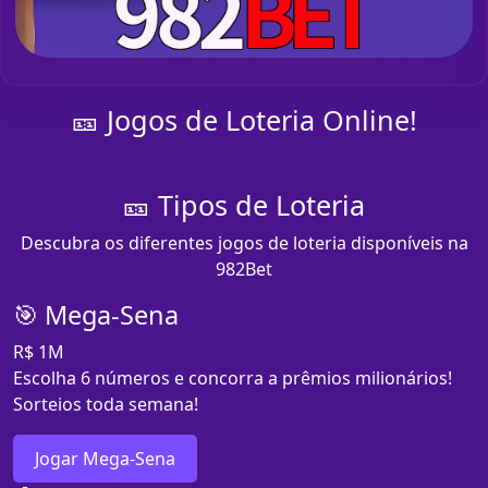
🎫 Jogos de Loteria Online!
🎫 Tipos de Loteria
Descubra os diferentes jogos de loteria disponíveis na
982Bet
🎯 Mega-Sena
R$ 1M
Escolha 6 números e concorra a prêmios milionários!
Sorteios toda semana!
Jogar Mega-Sena