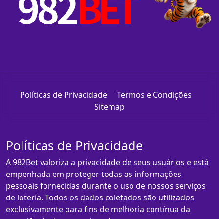
Políticas de Privacidade
Termos e Condições
Sitemap
Políticas de Privacidade
A 982Bet valoriza a privacidade de seus usuários e está
empenhada em proteger todas as informações
pessoais fornecidas durante o uso de nossos serviços
de loteria. Todos os dados coletados são utilizados
exclusivamente para fins de melhoria contínua da