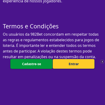
experiência de nossos jogadores.
Termos e Condições
Os usuários da 982Bet concordam em respeitar todas
as regras e regulamentos estabelecidos para jogos de
loteria. É importante ler e entender todos os termos
antes de participar. A violação destes termos pode
resultar em penalizações ou na suspensão da conta.
X
Cadastre-se
Entrar